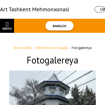
Art Tashkent Mehmonxonasi
UZ
BANDLOV
MENYU
Bosh sahifa
–
Mehmonxona haqida
–
Fotogalereya
Fotogalereya